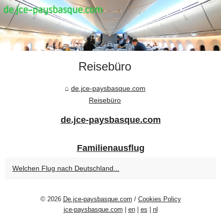
Reisebüro
de.jce-paysbasque.com
Reisebüro
de.jce-paysbasque.com
Familienausflug
Welchen Flug nach Deutschland...
© 2026
De.jce-paysbasque.com
/
Cookies Policy
jce-paysbasque.com
|
en
|
es
|
nl